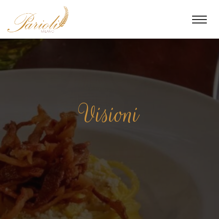
Vis
La cucina della tradizione
romana
Lasciati viziare dal piatti dei nostri chef